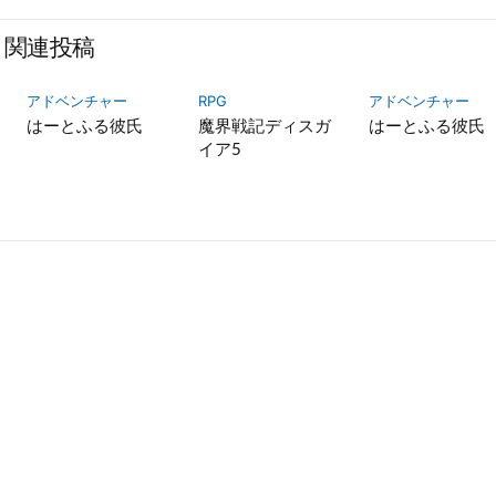
i
N
c
t
E
e
関連投稿
t
で
b
e
シ
o
アドベンチャー
RPG
アドベンチャー
r
ェ
o
はーとふる彼氏
魔界戦記ディスガ
はーとふる彼氏
で
ア
k
イア5
シ
で
ェ
シ
ア
ェ
ア