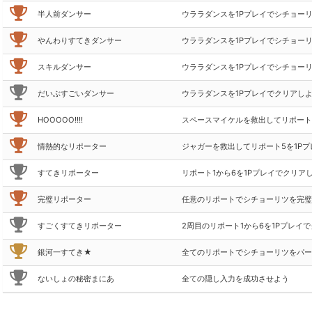
半人前ダンサー
ウララダンスを1Pプレイでシチョーリ
やんわりすてきダンサー
ウララダンスを1Pプレイでシチョーリ
スキルダンサー
ウララダンスを1Pプレイでシチョーリ
だいぶすごいダンサー
ウララダンスを1Pプレイでクリアし
HOOOOO!!!!
スペースマイケルを救出してリポート
情熱的なリポーター
ジャガーを救出してリポート5を1P
すてきリポーター
リポート1から6を1Pプレイでクリア
完璧リポーター
任意のリポートでシチョーリツを完璧
すごくすてきリポーター
2周目のリポート1から6を1Pプレイ
銀河一すてき★
全てのリポートでシチョーリツをパー
ないしょの秘密まにあ
全ての隠し入力を成功させよう