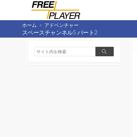
コ
ン
テ
ホーム
>
アドベンチャー
ン
スペースチャンネル5 パート2
ツ
へ
検
ス
検
索
キ
索
ッ
プ