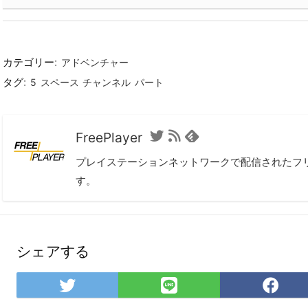
カテゴリー:
アドベンチャー
タグ:
5
スペース
チャンネル
パート
FreePlayer
T
R
F
w
S
e
プレイステーションネットワークで配信されたフ
i
S
e
す。
t
フ
d
t
ィ
l
e
ー
y
r
ド
シェアする
T
L
F
w
I
a