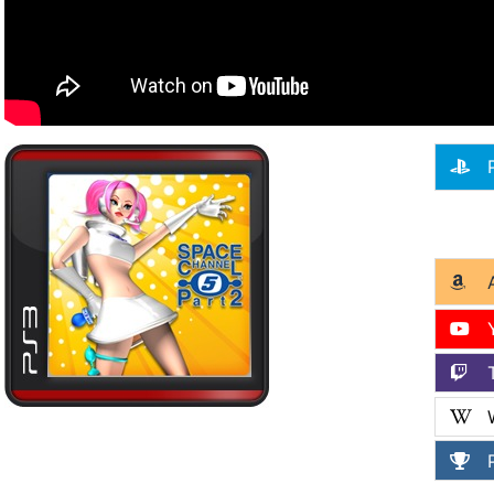
P
A
Y
T
W
P