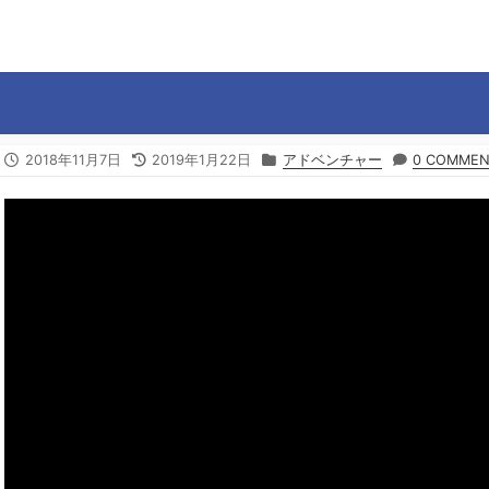
公
2018年11月7日
最
2019年1月22日
カ
アドベンチャー
0 COMMEN
開
終
テ
日
更
ゴ
新
リ
日
ー