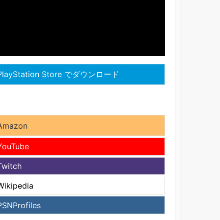
layStation Store でダウンロード
mazon
ouTube
witch
ikipedia
SNProfiles