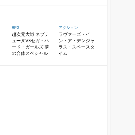
e
c
d
k
l
e
y
t
RPG
アクション
で
に
超次元大戦 ネプテ
ラヴァーズ・イ
購
保
ューヌVSセガ・ハ
ン・ア・デンジャ
読
存
ード・ガールズ 夢
ラス・スペースタ
の合体スペシャル
イム