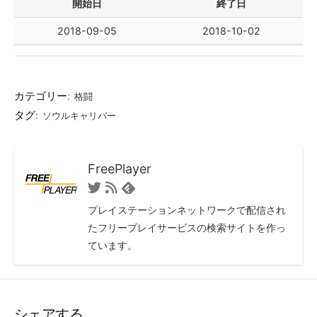
開始日
終了日
2018-09-05
2018-10-02
カテゴリー:
格闘
タグ:
ソウルキャリバー
FreePlayer
T
R
F
w
S
e
プレイステーションネットワークで配信され
i
S
e
たフリープレイサービスの検索サイトを作っ
t
フ
d
ています。
t
ィ
l
e
ー
y
r
ド
シェアする