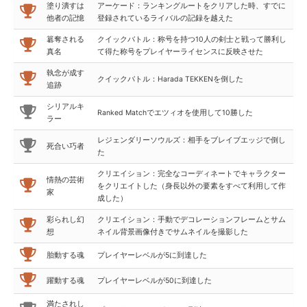
塗り潰すは
アーケード：ランキングルートをクリアした時、すでに
他者の記憶
登録されているライバルの記録を越えた
簒奪される
クイックバトル：称号を持つ10人の剣士と戦って勝利し
真名
て得た称号をプレイヤーライセンスに反映させた
執念が成す
クイックバトル：Harada TEKKENを倒した
追跡
シリアルキ
Ranked Matchでエツィオを使用して10勝した
ラー
レジェンダリーソウルズ：相手をブレイブエッジで倒し
死合い巧者
た
クリエイション：完全なコーディネートでキャラクター
情熱の芸術
をクリエイトした（身長以外の要素をすべて利用して作
家
成した）
彩られし幻
クリエイション：手動でデコレーションフレームとサム
想
ネイル背景画像付きでサムネイルを撮影した
胎動する魂
プレイヤーレベルが5に到達した
躍動する魂
プレイヤーレベルが50に到達した
満たされし