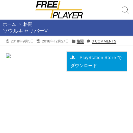
コ
ン
検
テ
索
切
ホーム
>
格闘
ン
り
ソウルキャリバーV
ツ
替
へ
え
公
2018年9月5日
最
2018年12月27日
カ
格闘
0 COMMENTS
開
終
テ
ス
日
更
ゴ
キ
PlayStation Store で
新
リ
ッ
日
ー
ダウンロード
プ