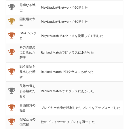
勇猛なる戦
PlayStation®Networkで20勝した
士
闘技場の帝
PlayStation®Networkで50勝した
王
DNA シンク
PlayerMatchでエツィオを使用して対戦した
ロ
暴力の快楽
に目覚めた
Ranked MatchでE4クラスにあがった
若者
戦う意味を
見出した若
Ranked MatchでE1クラスにあがった
者
英雄の道を
歩み始めた
Ranked MatchでD1クラスにあがった
若者
自画自賛の
プレイヤー自身が勝利したリプレイをアップロードした
極み
宿敵たちの
他のプレイヤーのリプレイを再生した
備忘録