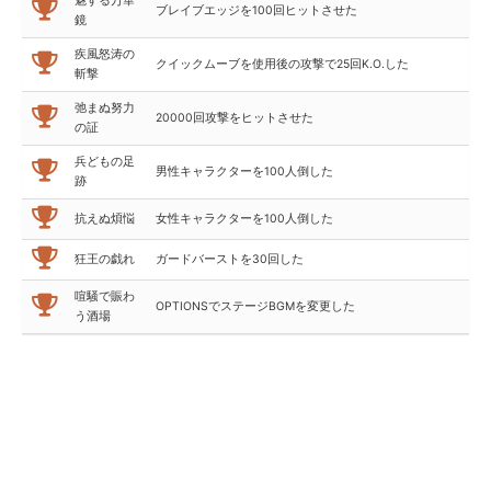
魅する万華
ブレイブエッジを100回ヒットさせた
鏡
疾風怒涛の
クイックムーブを使用後の攻撃で25回K.O.した
斬撃
弛まぬ努力
20000回攻撃をヒットさせた
の証
兵どもの足
男性キャラクターを100人倒した
跡
抗えぬ煩悩
女性キャラクターを100人倒した
狂王の戯れ
ガードバーストを30回した
喧騒で賑わ
OPTIONSでステージBGMを変更した
う酒場