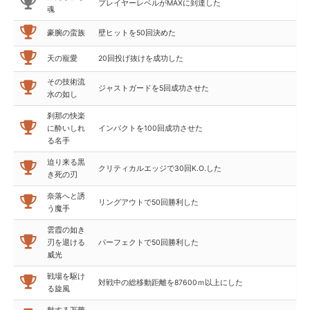
プレイヤーレベルがMAXに到達した
魂
豪腕の蛮族
壁ヒットを50回決めた
天の寵愛
20回投げ抜けを成功した
その技術流
ジャストガードを5回成功させた
水の如し
刹那の快楽
に酔いしれ
インパクトを100回成功させた
る名手
迫り来る黒
クリティカルエッジで30回K.O.した
き死の刃
奈落へと誘
リングアウトで50回勝利した
う魔手
雲霞の如き
刃を退ける
パーフェクトで50回勝利した
威光
戦場を駆け
対戦中の総移動距離を87600ｍ以上にした
る旋風