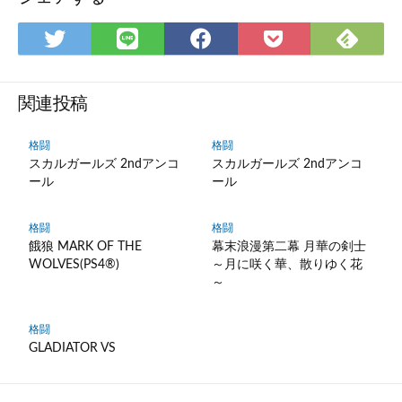
F
T
L
F
P
e
w
I
a
o
e
i
N
c
c
d
t
E
e
k
関連投稿
l
t
で
b
e
y
e
シ
o
t
格闘
格闘
で
スカルガールズ 2ndアンコ
スカルガールズ 2ndアンコ
r
ェ
o
に
ール
ール
購
で
ア
k
保
読
シ
で
存
格闘
格闘
ェ
シ
餓狼 MARK OF THE
幕末浪漫第二幕 月華の剣士
ア
ェ
WOLVES(PS4®)
～月に咲く華、散りゆく花
ア
～
格闘
GLADIATOR VS