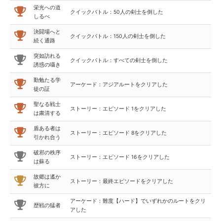
栄光への道
クイックバトル：50人の剣士を倒した
しるべ
決闘場へと
クイックバトル：150人の剣士を倒した
続く通路
突如訪れる
クイックバトル：すべての剣士を倒した
誘惑の囁き
勤勉たる学
アーケード：アジアルートをクリアした
徒の証
聖なる戦士
ストーリー：エピソード 1をクリアした
は粛清する
盾ある者は
ストーリー：エピソード 8をクリアした
引かれ合う
破邪の秩序
ストーリー：エピソード 16をクリアした
は蘇る
故郷は遙か
ストーリー：最終エピソードをクリアした
彼方に
アーケード：難度【ハード】でいずれかのルートをクリ
歴戦の猛者
アした