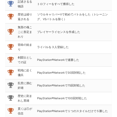
記述さるる
トロフィーをすべて獲得した
物語
歴史は繰り
ソウルキャリバーⅤで初めてバトルをした（トレーニン
返される
グ、VSバトルを除く）
無形の魂こ
こに形定ま
プレイヤーライセンスを作成した
れり
宿命の始ま
ライバルを３人登録した
り
剣闘士とし
PlayStation®Networkで連勝した
ての証
戦地に赴く
PlayStation®Networkで30回対戦した
傭兵
乱世に挑む
PlayStation®Networkで75回対戦した
奸雄
歴史に刻ま
PlayStation®Networkで100回対戦した
れし英雄
貫くは己が
PlayStation®Networkで１つのスタイルだけで５勝した
信念