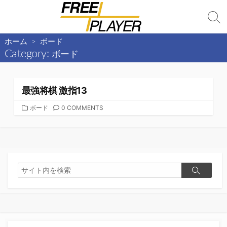
コ
ン
検
テ
索
切
ホーム
> ボード
ン
り
Category:
ボード
ツ
替
へ
え
ス
最強将棋 激指13
キ
ッ
カ
ボード
0 COMMENTS
テ
プ
ゴ
リ
ー
検
検
索
索