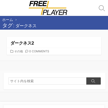
コ
ン
検
テ
索
切
ホーム
>
ン
り
タグ:
ダークネス
ツ
替
へ
え
ス
ダークネス2
キ
ッ
カ
その他
0 COMMENTS
テ
プ
ゴ
リ
ー
検
検
索
索