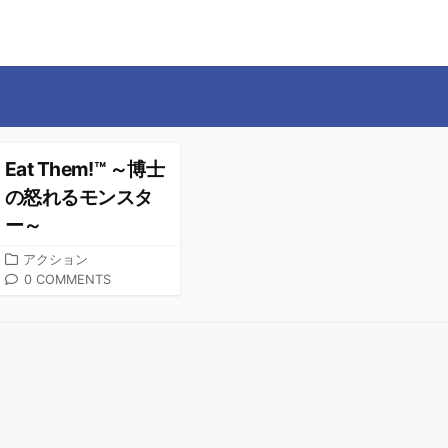
Eat Them!™ ～博士
の怒れるモンスタ
ー～
カ
アクション
テ
0 COMMENTS
ゴ
リ
ー