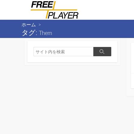
コ
ン
テ
ホーム
>
ン
タグ:
Them
ツ
へ
ス
検
検
索
キ
索
ッ
プ